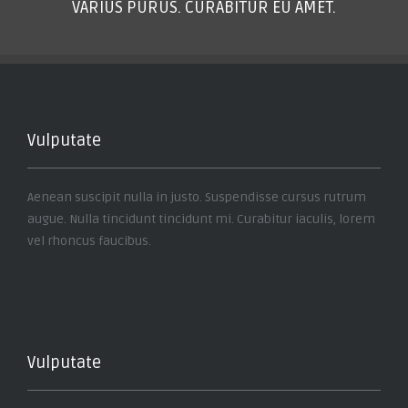
VARIUS PURUS. CURABITUR EU AMET.
Vulputate
Aenean suscipit nulla in justo. Suspendisse cursus rutrum
augue. Nulla tincidunt tincidunt mi. Curabitur iaculis, lorem
vel rhoncus faucibus.
Vulputate