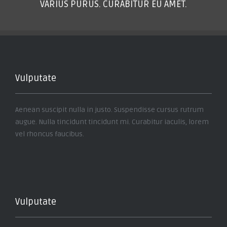
VARIUS PURUS. CURABITUR EU AMET.
Vulputate
Aenean suscipit nulla in justo. Suspendisse cursus rutrum
augue. Nulla tincidunt tincidunt mi. Curabitur iaculis, lorem
vel rhoncus faucibus.
Vulputate